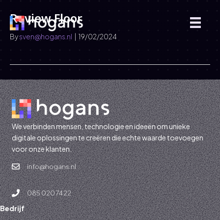
Review Floor
By
sven@hogans.nl
|
19/02/2024
We verbinden mensen, technologie en ideeën om unieke
digitale oplossingen te creëren die echte waarde toevoegen
voor onze klanten.
info@hogans.nl
085 020 74 22
Bedrijf