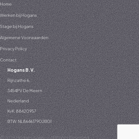
Home
Werken bij Hogans
Stage bij Hogans
Algemene Voorwaarden
Privacy Policy
Contact
Hogans B.V.
Rijnzathe 6,
3454PV De Meern
Nederland
KvK: 88420957
BTW: NL864617902B01
© 2026 Hogans Agency. All Rights Reserved.