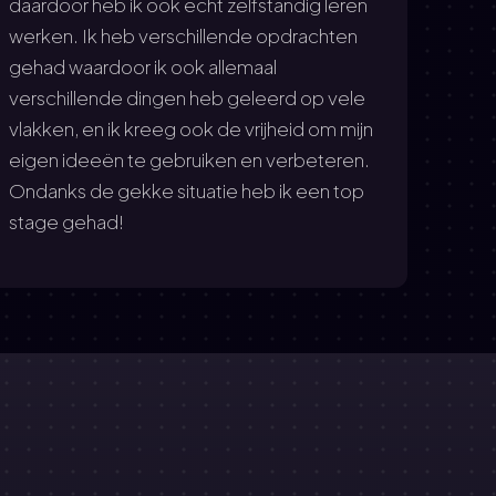
daardoor heb ik ook echt zelfstandig leren
progr
werken. Ik heb
verschillende opdrachten
gema
gehad waardoor ik ook allemaal
colle
verschillende
dingen heb geleerd op vele
een k
vlakken, en ik kreeg ook de vrijheid om mijn
eigen ideeën te gebruiken en verbeteren.
Ondanks de gekke situatie heb
ik een top
stage gehad!