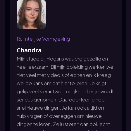
Ruimtelijke Vormgeving
Chandra
Mijn stage bij Hogans was erg gezellig en
heel leerzaam. Bij mijn opleiding werken we
niet
veel met video’s of editen en ik kreeg
wel de kans om dat hier te leren. Je krijgt
gelijk veel
verantwoordelijkheid en je wordt
serieus genomen. Daardoor leer je heel
snel nieuwe
dingen. Je kan ook altijd om
hulp vragen of overleggen om nieuwe
dingen te leren. Ze
luisteren dan ook echt