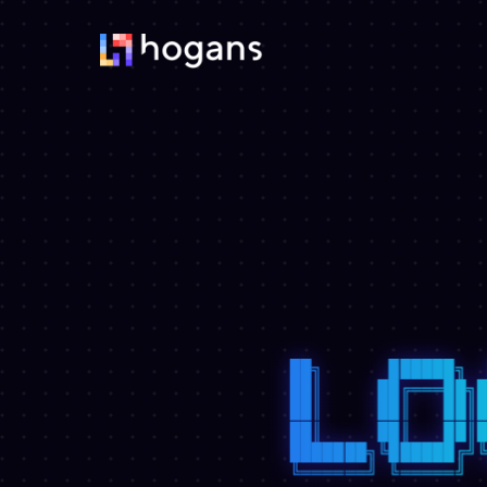
██╗      ██████╗ 
██║     ██╔═══██╗
██║     ██║   ██║
██║     ██║   ██║
███████╗╚██████╔╝