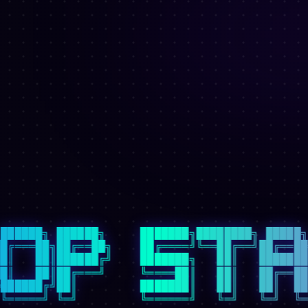
 ██████╗ ██████╗     ███████╗████████╗ █████╗ 
██╔═══██╗██╔══██╗    ██╔════╝╚══██╔══╝██╔══██╗
██║   ██║██████╔╝    ███████╗   ██║   ███████║
██║   ██║██╔═══╝     ╚════██║   ██║   ██╔══██║
╚██████╔╝██║         ███████║   ██║   ██║  ██║