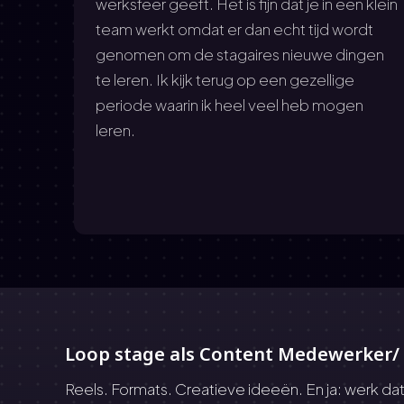
p
werksfeer geeft. Het is fijn dat je in een klein
team werkt omdat er dan echt tijd wordt
genomen om de stagaires nieuwe dingen
te leren. Ik kijk terug op een gezellige
periode waarin ik heel veel heb mogen
leren.
Loop stage als Content Medewerker/
Reels. Formats. Creatieve ideeën. En ja: werk da