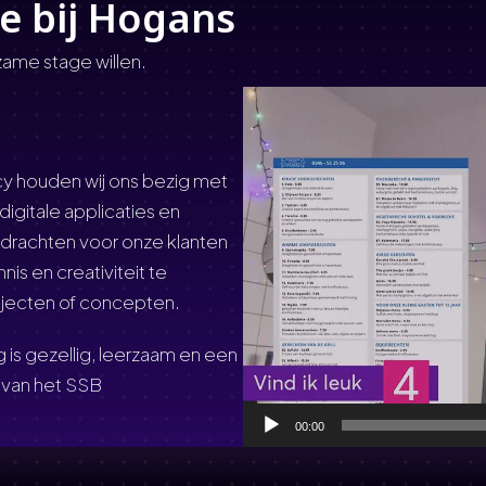
e bij Hogans
rzame stage willen.
Video
Player
ncy houden wij ons bezig met
igitale applicaties en
drachten voor onze klanten
is en creativiteit te
rojecten of concepten.
 is gezellig, leerzaam en een
f van het SSB
00:00