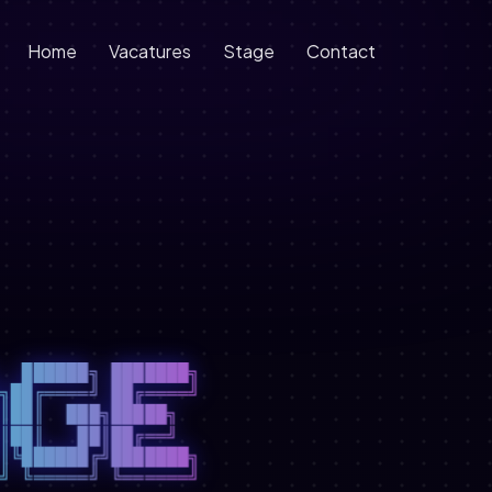
Home
Vacatures
Stage
Contact
 ██████╗ ███████╗

██╔════╝ ██╔════╝

██║  ███╗█████╗  

██║   ██║██╔══╝  

╚██████╔╝███████╗
