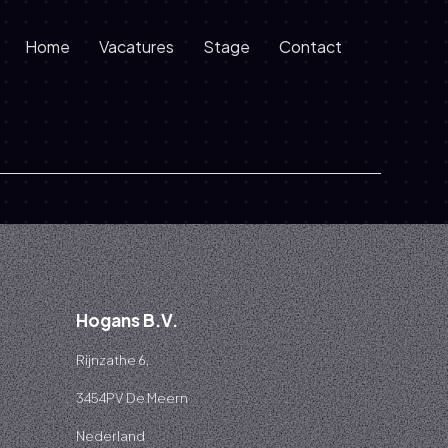
Home
Vacatures
Stage
Contact
Hogans B.V.
Rijnzathe 6,
3454PV De Meern
Nederland