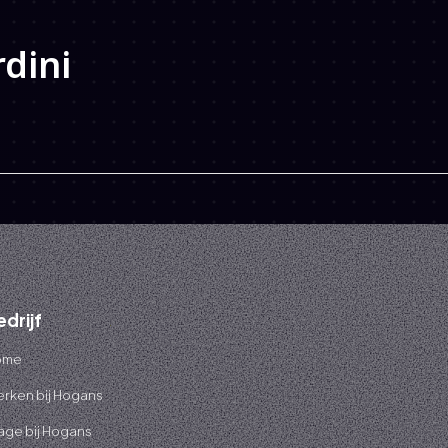
dini
edrijf
ome
rken bij Hogans
age bij Hogans