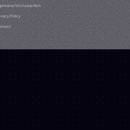
gemene Voorwaarden
ivacy Policy
ntact