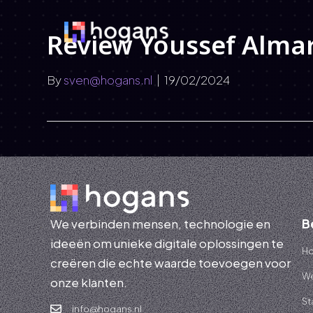
Review Youssef Almar
By
sven@hogans.nl
|
19/02/2024
We verbinden mensen, technologie en
B
ideeën om unieke digitale oplossingen te
H
creëren die echte waarde toevoegen voor
We
onze klanten.
St
info@hogans.nl