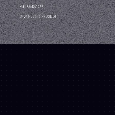
KvK: 88420957
BTW: NL864617902B01