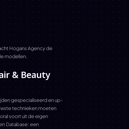
dacht Hogans Agency de
le modellen.
air & Beauty
tijden gespecialiseerd en up-
euwste technieken moeten
al voort uit de eigen
en Database: een