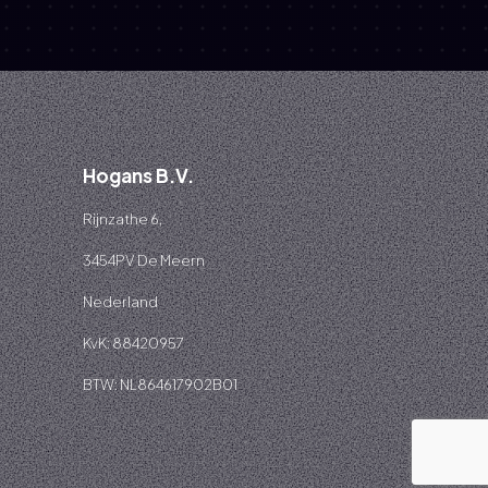
Hogans B.V.
Rijnzathe 6,
3454PV De Meern
Nederland
KvK: 88420957
BTW: NL864617902B01