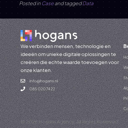
Posted in
Case
and tagged
Data
We verbinden mensen, technologie en
B
ideeën om unieke digitale oplossingen te
H
creëren die echte waarde toevoegen voor
We
onze klanten.
St
info@hogans.nl
Al
085 020 74 22
Pr
Co
© 2026 Hogans Agency. All Rights Reserved.