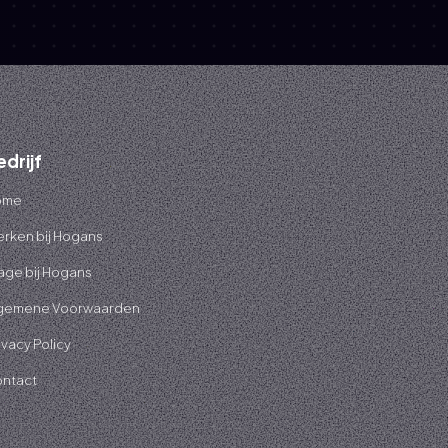
edrijf
ome
rken bij Hogans
age bij Hogans
gemene Voorwaarden
ivacy Policy
ntact