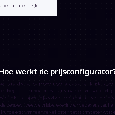
 spelen en te bekijken hoe
Hoe werkt de prijsconfigurator
aan bij de beschikbare woningen al de verschillende prijzen,
 begin- en einddatum van zijn vakantie invult wordt dit geli
anneer je iets aanpast, bijvoorbeeld een datum, een toevoegi
de gespecificeerde prijsberekening en gegevens van het ve
k uitgelegd wanneer welke kosten betaald moeten word