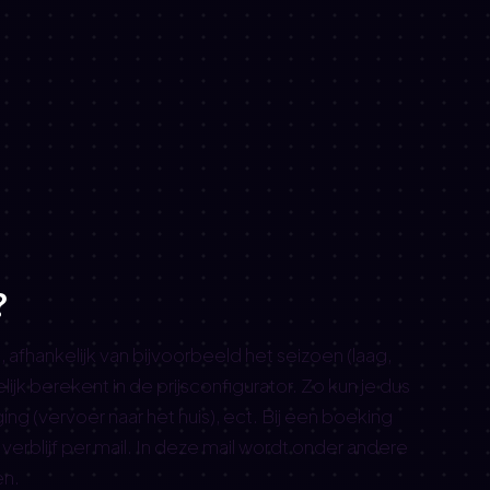
?
 afhankelijk van bijvoorbeeld het seizoen (laag,
jk berekent in de prijsconfigurator. Zo kun je dus
ng (vervoer naar het huis), ect. Bij een boeking
rblijf per mail. In deze mail wordt onder andere
en.