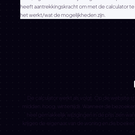
heeft aantrekkingskracht om met de calculator te
het werkt/wat de mogelijkheden zijn.
De calculator werkt als volgt. Op de website st
midden, hoog, wintertijd). Wanneer de bezoeker de
heel gemakkelijk wijzigingen in de prijs zien w
krijgen de eigenaar van de woning en de boeker 
oo