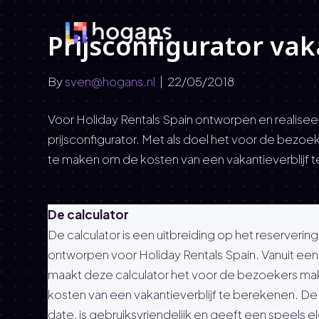
Prijsconfigurator va
By
sven@hogans.nl
|
22/05/2018
Voor Holiday Rentals Spain ontworpen en realis
prijsconfigurator. Met als doel het voor de bezoek
te maken om de kosten van een vakantieverblijf 
De calculator
De calculator is een uitbreiding op het reservering
ontworpen voor Holiday Rentals Spain. Vanuit e
maakt deze calculator het voor de bezoekers makk
kosten van een vakantieverblijf te berekenen. De ca
date, is gebruiksvriendelijk en geeft een speels