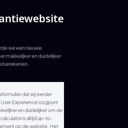
kantiewebsite
eerde we een nieuwe
er makkelijker en duidelijker
te berekenen.
sformulier dat wij eerder
en User Experience oogpunt
elijker en duidelijker om de
lculator is altijd up-to-
 element op de website. Het