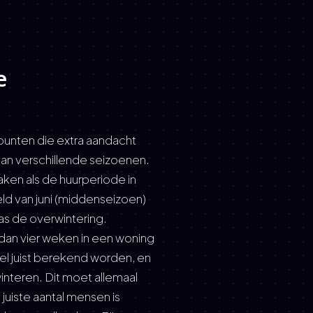
e
e punten die extra aandacht
an verschillende seizoenen.
aken als de huurperiode in
ld van juni (middenseizoen)
was de overwintering.
dan vier weken in een woning
 wel juist berekend worden, en
winteren. Dit moet allemaal
iste aantal mensen is