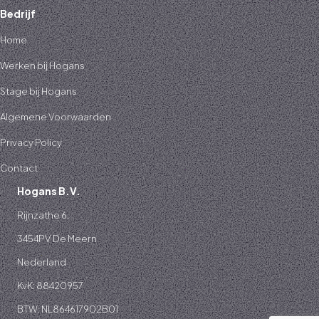
Bedrijf
Home
Werken bij Hogans
Stage bij Hogans
Algemene Voorwaarden
Privacy Policy
Contact
Hogans B.V.
Rijnzathe 6,
3454PV De Meern
Nederland
KvK: 88420957
BTW: NL864617902B01