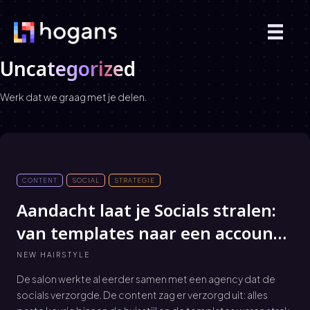
Uncategorized
Werk dat we graag met je delen.
CONTENT
SOCIAL
STRATEGIE
Aandacht laat je Socials stralen:
van templates naar een account
dat leeft en verbindt
NEW HAIRSTYLE
De salon werkte al eerder samen met een agency dat de
socials verzorgde. De content zag er verzorgd uit: alles