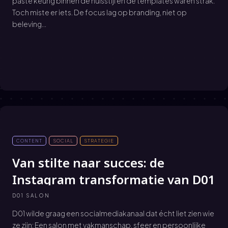
paste keurig binnen de huisstijl en de templates waren strak.
Toch miste er iets. De focus lag op branding, niet op
beleving...
CONTENT
SOCIAL
STRATEGIE
Van stilte naar succes: de
Instagram transformatie van D01
D01 SALON
D01 wilde graag een socialmediakanaal dat écht liet zien wie
ze zijn: Een salon met vakmanschap, sfeer en persoonlijke