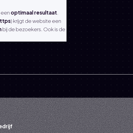
 een
optimaal resultaat
.
ttps
) krijgt de website een
n
bij de bezoekers. Ook is de
edrijf