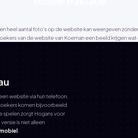
Visuele traktatie
eel aantal foto’s op de website kan weergeven zonder da
oekers van de website van Koeman een beeld krijgen wat d
au
een website via hun telefoon.
zoekers komen bijvoorbeeld
te spelen zorgt Hogans voor
ersie is niet alleen
 mobiel
.