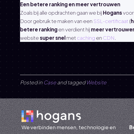
Een betere ranking en meer vertrouwen
Zoals bij alle opdrachten gaan we bij
Hogans
voor
Door gebruik te maken van een
SSL-certificaat
(
h
betere ranking
en verdient hij
meer vertrouwe
website
super snel
met
caching
en
CDN
.
Posted in
Case
and tagged
Website
We verbinden mensen, technologie en
B