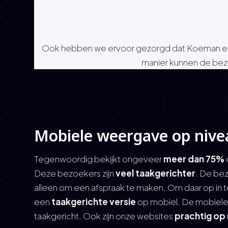
Ook hebben we ervoor gezorgd dat Koeman een h
manier kunnen de bez
Mobiele weergave op nive
Tegenwoordig bekijkt ongeveer
meer dan 75%
Deze bezoekers zijn
veel taakgerichter
. De be
alleen om een afspraak te maken. Om daar op in 
een
taakgerichte versie
op mobiel. De mobiele v
taakgericht. Ook zijn onze websites
prachtig op