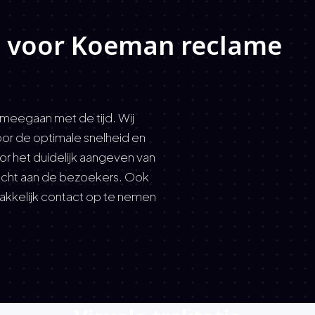
e voor Koeman reclame
meegaan met de tijd. Wij
or de optimale snelheid en
oor het duidelijk aangeven van
zicht aan de bezoekers. Ook
akkelijk contact op te nemen