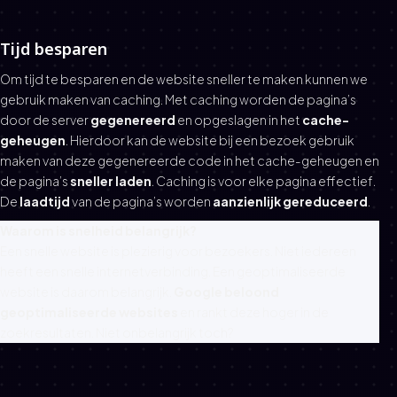
Tijd besparen
Om tijd te besparen en de website sneller te maken kunnen we
gebruik maken van caching. Met caching worden de pagina’s
door de server
gegenereerd
en opgeslagen in het
cache-
geheugen
. Hierdoor kan de website bij een bezoek gebruik
maken van deze gegenereerde code in het cache-geheugen en
de pagina’s
sneller laden
. Caching is voor elke pagina effectief.
De
laadtijd
van de pagina’s worden
aanzienlijk gereduceerd
.
Waarom is snelheid belangrijk?
Een snelle website is plezierig voor bezoekers. Niet iedereen
heeft een snelle internetverbinding. Een geoptimaliseerde
website is daarom belangrijk.
Google beloond
geoptimaliseerde websites
en rankt deze hoger in de
zoekresultaten. Niet onbelangrijk toch?